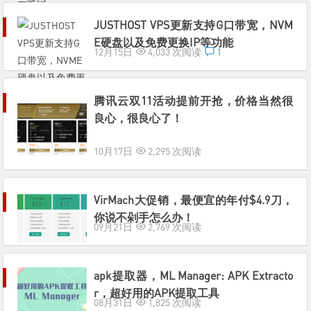
JUSTHOST VPS更新支持G口带宽，NVM
E硬盘以及免费更换IP等功能
12月15日
4,033 次阅读
1
腾讯云双11活动提前开抢，价格当然很
良心，很良心了！
10月17日
2,295 次阅读
VirMach大促销，最便宜的年付$4.9刀，
你说不剁手怎么办！
09月21日
2,769 次阅读
apk提取器，ML Manager: APK Extracto
r，超好用的APK提取工具
08月31日
1,825 次阅读