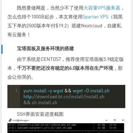
既然要做网盘，当然少不了使用
大容量VPS服务器
，
怎么也得个100GB起步，本文将使用
Spartan VPS
（我黑
五下单的250G版本年付$19.2）搭建Nextcloud，自建私
有云服务！
宝塔面板及服务环境的搭建
由于系统是CENTOS7，推荐使用宝塔面板5.9稳定版
本，
千万不要把还没有稳定的6.0版本用在生产环境
，那
会让你哭的。
yum install 
-
y wget 
&&
 wget 
-
O install
.
sh 
http
:
//download.bt.cn/install/install.sh 
&& sh install.sh
SSH界面安装进度截图