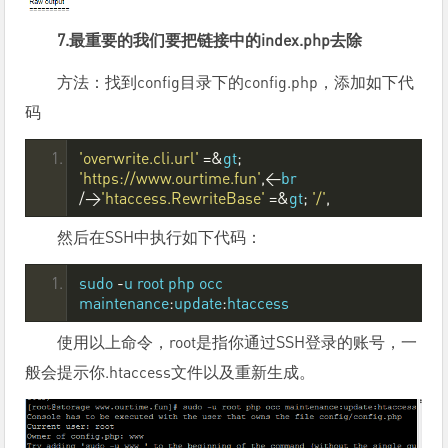
7.最重要的我们要把链接中的index.php去除
方法：找到config目录下的config.php，添加如下代
码
'overwrite.cli.url'
=&
gt
;
'https://www.ourtime.fun'
,<
br 
/>
'htaccess.RewriteBase'
=&
gt
;
'/'
,
然后在SSH中执行如下代码：
sudo 
-
u root php occ 
maintenance
:
update
:
htaccess
使用以上命令，root是指你通过SSH登录的账号，一
般会提示你.htaccess文件以及重新生成。