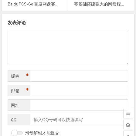
BaiduPCS-Go 百度网盘客户端，各平台通用，稳定的高速下载神器，更新封禁问题解决
零基础搭建强大的网盘程序FileRun，VPS服务器为Spartan大硬盘
文
发表评论
章
导
航
*
昵称
*
邮箱
网址
QQ
滑动解锁才能提交