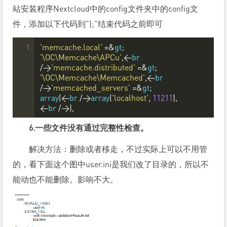
站安装程序Nextcloud中的config文件夹中的config文
件，添加以下代码到");"结束代码之前即可
'memcache.local'
=&
gt
;
'\OC\Memcache\APCu'
,<
br 
/>
'memcache.distributed'
=&
gt
;
'\OC\Memcache\Memcached'
,<
br 
/>
'memcached_servers'
=&
gt
;
array
(<
br 
/>
array
(
'localhost'
,
11211
),
<
br 
/>),
6.一些文件没有通过完整性检查。
解决方法：删除或者移走，不过实际上可以不用管
的，看下面这个图中user.ini是我们改了目录的，所以不
能动也不能删除。影响不大。