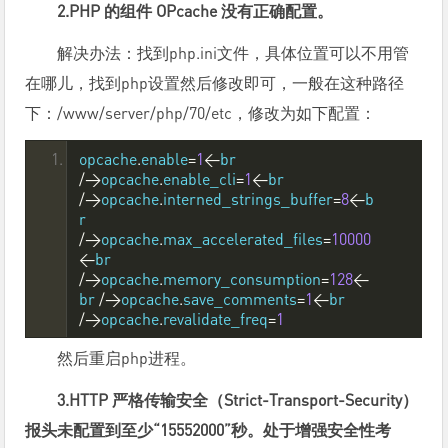
2.PHP 的组件 OPcache 没有正确配置。
解决办法：找到php.ini文件，具体位置可以不用管
在哪儿，找到php设置然后修改即可，一般在这种路径
下：/www/server/php/70/etc，修改为如下配置：
opcache
.
enable
=
1
<
br 
/>
opcache
.
enable_cli
=
1
<
br 
/>
opcache
.
interned_strings_buffer
=
8
<
b
r 
/>
opcache
.
max_accelerated_files
=
10000
<
br 
/>
opcache
.
memory_consumption
=
128
<
br 
/>
opcache
.
save_comments
=
1
<
br 
/>
opcache
.
revalidate_freq
=
1
然后重启php进程。
3.HTTP 严格传输安全（Strict-Transport-Security）
报头未配置到至少“15552000”秒。处于增强安全性考