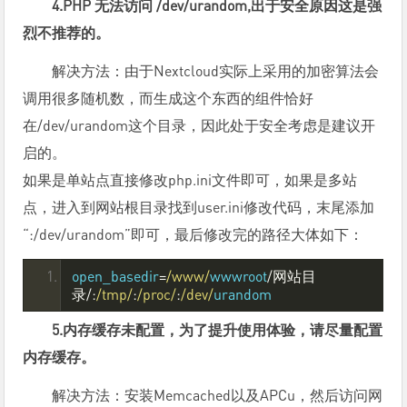
4.PHP 无法访问 /dev/urandom,出于安全原因这是强
烈不推荐的。
解决方法：由于Nextcloud实际上采用的加密算法会
调用很多随机数，而生成这个东西的组件恰好
在/dev/urandom这个目录，因此处于安全考虑是建议开
启的。
如果是单站点直接修改php.ini文件即可，如果是多站
点，进入到网站根目录找到user.ini修改代码，末尾添加
“:/dev/urandom”即可，最后修改完的路径大体如下：
open_basedir
=
/www/
wwwroot
/网站目
录/:
/tmp/
:
/proc/
:
/dev/
urandom
5.内存缓存未配置，为了提升使用体验，请尽量配置
内存缓存。
解决方法：安装Memcached以及APCu，然后访问网