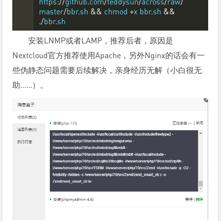
https
://
github
.
com
/
teddysun
/
across
/
raw
/
master
/
bbr
.
sh 
&&
 chmod 
+
x bbr
.
sh 
&&
./
bbr
.
sh
安装LNMP或者LAMP，推荐后者，原因是
Nextcloud官方推荐使用Apache，另外Nginx的话会有一
些伪静态问题需要后续解决，亲身经历无解（小白很无
助......）。