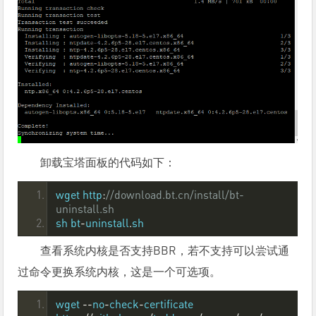
卸载宝塔面板的代码如下：
wget http
:
//download.bt.cn/install/bt-
uninstall.sh
sh bt
-
uninstall
.
sh
查看系统内核是否支持BBR，若不支持可以尝试通
过命令更换系统内核，这是一个可选项。
wget 
--
no
-
check
-
certificate 