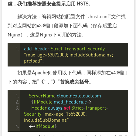
虑，我们推荐按照安全提示启用 HSTS。
解决方法：编辑网站的配置文件“vhost.conf”文件找
到对应网站的433端口段添加下面代码（保存后重启
Nginx），这是Nginx下可用的方法。
add_header 
Strict
-
Transport
-
Security
"max-age=63072000; includeSubdomains; 
preload"
;
如果是
Apache
则使用以下代码，同样添加在443端口
下的内容，
把“《
”，“
》”替换成尖括号
。
ServerName
 cloud
.
nextcloud
.
com
《
IfModule
 mod_headers
.
c
>
Header
 always 
set
Strict
-
Transport
-
Security
"max-age=15552000; 
includeSubDomains"
</
IfModule
》